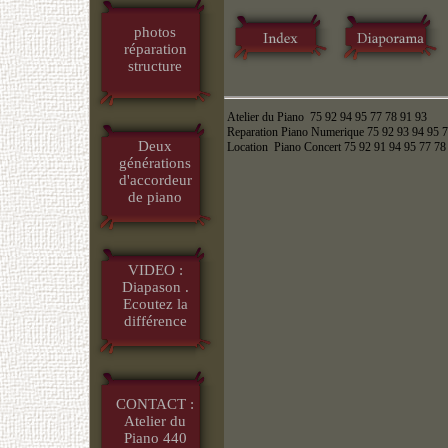
photos
réparation
structure
Atelier du Piano 75 92 94 95 77 78 91 93
Reparation Piano Numerique 75 92 93 94 95 
Deux
Location Piano Concert 75 92 91 94 95 77 78
générations
d'accordeur
de piano
VIDEO :
Diapason .
Ecoutez la
différence
CONTACT :
Atelier du
Piano 440