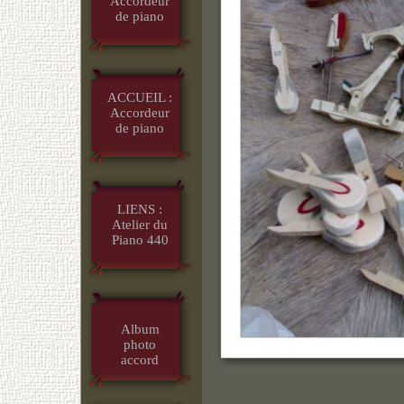
Accordeur
de piano
ACCUEIL :
Accordeur
de piano
LIENS :
Atelier du
Piano 440
Album
photo
accord